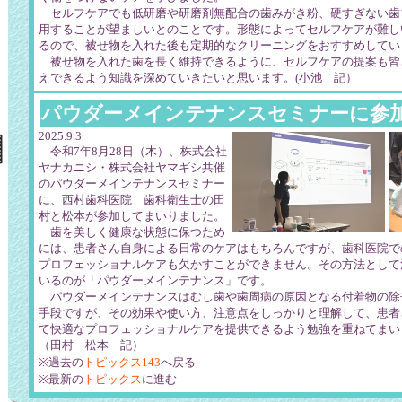
セルフケアでも低研磨や研磨剤無配合の歯みがき粉、硬すぎない歯
用することが望ましいとのことです。形態によってセルフケアが難し
るので、被せ物を入れた後も定期的なクリーニングをおすすめしてい
被せ物を入れた歯を長く維持できるように、セルフケアの提案も皆
えできるよう知識を深めていきたいと思います。(小池 記）
パウダーメインテナンスセミナーに参
2025.9.3
令和7年8月28日（木）、株式会社
ヤナカニシ・株式会社ヤマギシ共催
のパウダーメインテナンスセミナー
に、西村歯科医院 歯科衛生士の田
村と松本が参加してまいりました。
歯を美しく健康な状態に保つため
には、患者さん自身による日常のケアはもちろんですが、歯科医院で
プロフェッショナルケアも欠かすことができません。その方法として
いるのが「パウダーメインテナンス」です。
パウダーメインテナンスはむし歯や歯周病の原因となる付着物の除
手段ですが、その効果や使い方、注意点をしっかりと理解して、患者
て快適なプロフェッショナルケアを提供できるよう勉強を重ねてまい
（田村 松本 記）
※過去の
トピックス143
へ戻る
※最新の
トピックス
に進む