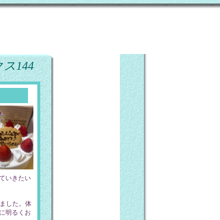
ス144
ていきたい
ました。体
に明るくお