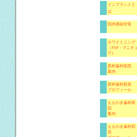
インプラントと
は
院内感染対策
ホワイトニング
（FAP・マニキ
ア）
西村歯科医院
案内
西村歯科院長
プロフィール
もものき歯科医
院
案内
もものき歯科院
長