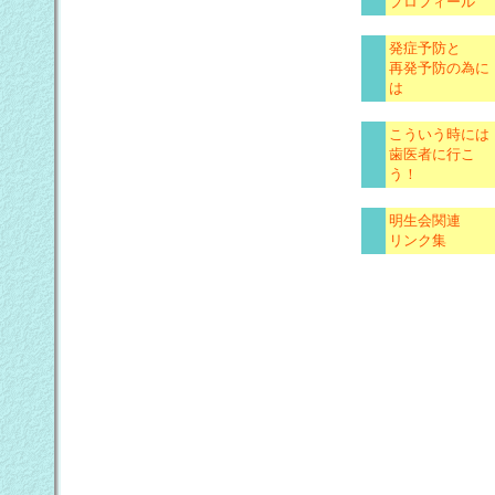
プロフィール
発症予防と
再発予防の為に
は
こういう時には
歯医者に行こ
う！
明生会関連
リンク集