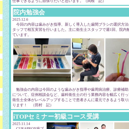
仕事できるように頑張りたいと思います。（関根 記）
院内勉強会
2025.12.6
今回の内容は歯みがき指導、新しく導入した歯間ブラシの選択方法
タッフで相互実習を行いました。主に衛生士スタッフで週1回、院内
ています。
ュ
勉強会の内容は今回のような歯みがき指導や歯周病治療、診療補助
について、症例相談会など、歯科衛生士の行う業務内容を幅広く行っ
衛生士全体がレベルアップすることで患者さんに還元できるよう取り
ります！ （田村 記）
iTOPセミナー初級コース受講
2025.11.14
CURAPROX歯ブ