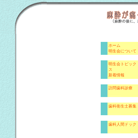
ホーム
明生会について
明生会トピック
ス
新着情報
訪問歯科診療
歯科衛生士募集
歯科人間ドック