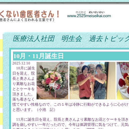
医療法人社団 明生会 過去トピック
10月・11月誕生日
2025.12.10
10月に誕生
日を迎え、院
長と奥さんよ
り素敵なお花
ととケーキを
頂きました。
落ち着きなく
慌てやすい性格なので、この１年は冷静に行動ができるように心がけ
と思います。（小池 記）
11月に誕生日を迎え、院長と奥さんより素敵なお花とケーキを頂き
調を崩しやすい一年だったので、今年は体調管理に気をつけて、元気