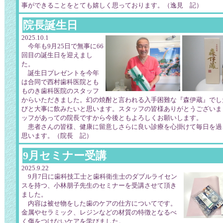
事ができることをとても嬉しく思っております。（逸見 記）
院長誕生日
2025.10.1
今年も9月25日で無事に66
回目の誕生日を迎えまし
た。
誕生日プレゼントを今年
は合同で西村歯科医院とも
ものき歯科医院のスタッフ
からいただきました。幻の焼酎と言われる入手困難な『森伊蔵』でし
びと大事に飲みたいと思います。スタッフの皆様ありがとうございま
ッフがあっての院長ですから今後ともよろしくお願いします。
患者さんの皆様、健康に留意しさらに良い診療を心掛けて毎日を過
思います。（院長 記）
9月セミナー受講
2025.9.22
9月7日に歯科技工士と歯科衛生士のダブルライセン
スを持つ、小林朋子先生のセミナーを受講させて頂き
ました。
内容は被せ物をした歯のケアの仕方についてです。
金属やセラミック、レジンなどの材質の特徴となるべ
く傷をつけないケアを学びました。