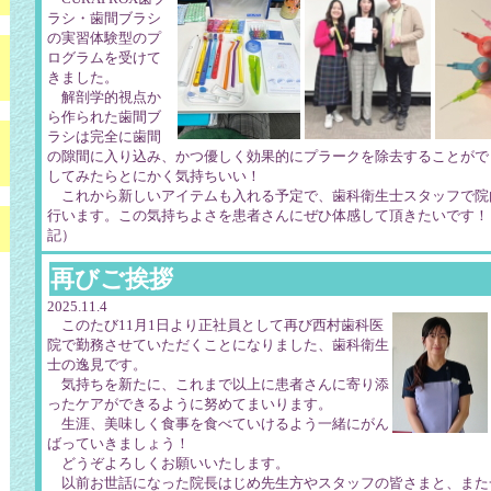
ラシ・歯間ブラシ
の実習体験型のプ
ログラムを受けて
きました。
解剖学的視点か
ら作られた歯間ブ
ラシは完全に歯間
の隙間に入り込み、かつ優しく効果的にプラークを除去することがで
してみたらとにかく気持ちいい！
これから新しいアイテムも入れる予定で、歯科衛生士スタッフで院
行います。この気持ちよさを患者さんにぜひ体感して頂きたいです
記）
再びご挨拶
2025.11.4
このたび11月1日より正社員として再び西村歯科医
院で勤務させていただくことになりました、歯科衛生
士の逸見です。
気持ちを新たに、これまで以上に患者さんに寄り添
ったケアができるように努めてまいります。
生涯、美味しく食事を食べていけるよう一緒にがん
ばっていきましょう！
どうぞよろしくお願いいたします。
以前お世話になった院長はじめ先生方やスタッフの皆さまと、また